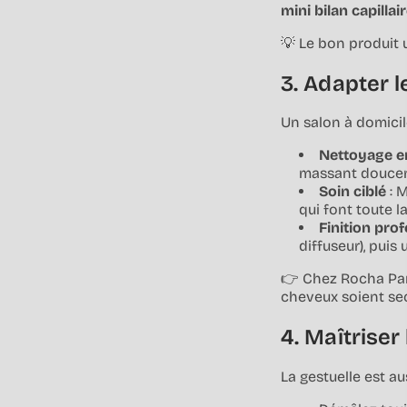
mini bilan capillai
💡
Le bon produit 
3. Adapter l
Un salon à domicil
Nettoyage e
massant doucem
Soin ciblé
: 
qui font toute l
Finition pro
diffuseur), puis
👉
Chez Rocha Pari
cheveux soient secs
4. Maîtriser
La gestuelle est au