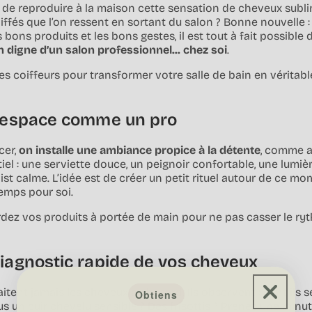
é de reproduire à la maison cette sensation de cheveux sublim
iffés que l’on ressent en sortant du salon ? Bonne nouvelle 
ons produits et les bons gestes, il est tout à fait possible 
 digne d’un salon professionnel... chez soi
.
des coiffeurs pour transformer votre salle de bain en véritab
 l’espace comme un pro
cer,
on installe une ambiance propice à la détente
, comme a
iel : une serviette douce, un peignoir confortable, une lumiè
list calme. L’idée est de créer un petit rituel autour de ce mo
emps pour soi.
rdez vos produits à portée de main pour ne pas casser le ryt
diagnostic rapide de vos cheveux
aitent jamais les cheveux au hasard. Ils observent : sont-ils s
Obtiens
s un cuir chevelu sensible ? Des frisottis ? Prenez une minut