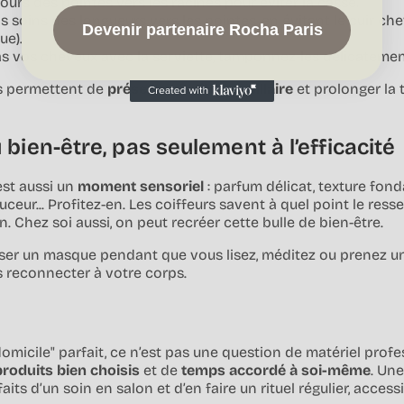
urs des pointes vers les racines pour éviter la casse.
 soins des longueurs vers les pointes, en évitant le cuir chev
Devenir partenaire Rocha Paris
ue).
as vos cheveux avec la serviette, tamponnez-les délicatemen
s permettent de
préserver la fibre capillaire
et prolonger la 
 bien-être, pas seulement à l’efficacité
est aussi un
moment sensoriel
: parfum délicat, texture fon
uceur... Profitez-en. Les coiffeurs savent à quel point le res
in. Chez soi aussi, on peut recréer cette bulle de bien-être.
ser un masque pendant que vous lisez, méditez ou prenez un 
reconnecter à votre corps.
domicile" parfait, ce n’est pas une question de matériel profe
produits bien choisis
et de
temps accordé à soi-même
. Une
aits d’un soin en salon et d’en faire un rituel régulier, access