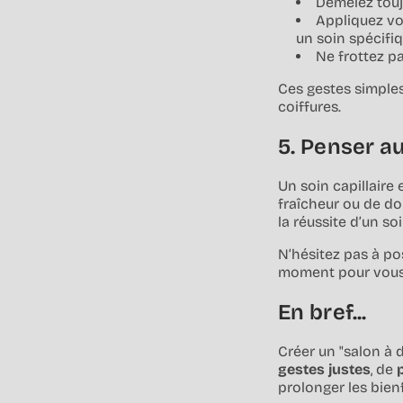
Démêlez toujo
Appliquez vos
un soin spécifiq
Ne frottez p
Ces gestes simple
coiffures.
5. Penser au
Un soin capillaire 
fraîcheur ou de do
la réussite d’un so
N’hésitez pas à po
moment pour vous 
En bref...
Créer un "salon à 
gestes justes
, de
prolonger les bienf