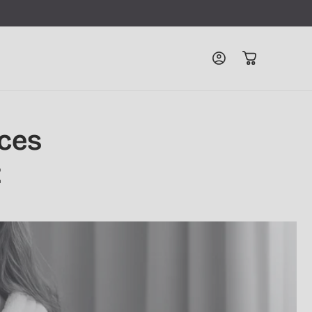
Connexion
Panier
uces
t