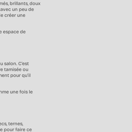
és, brillants, doux
: avec un peu de
de créer une
le espace de
u salon. C’est
re tamisée ou
ment pour qu’il
hme une fois le
ecs, ternes,
e pour faire ce