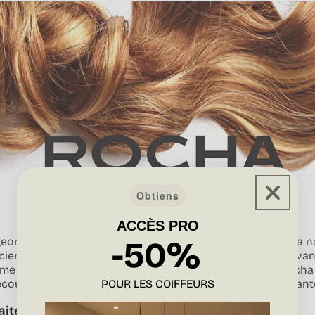
Obtiens
ACCÈS PRO
-50%
geons au cœur de l'univers envoûtant de Rocha Paris, où la n
cience pour sublimer vos cheveux comme jamais auparavan
e de produits inspirés par les bienfaits de la nature, Rocha 
POUR LES COIFFEURS
couvrir le pouvoir transformateur de ses formules innovant
ite : Nature et Science