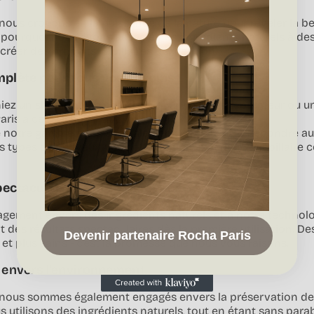
nous croyons en la puissance de la nature pour révéler la be
t pourquoi nous avons associé des ingrédients naturels à d
créer des produits capillaires d'exception.
lète pour tous vos besoins !
iez un shampooing nourrissant, un masque réparateur ou un
is a ce qu'il vous faut.
 notre gamme a été spécialement formulé pour répondre au
s types de cheveux, vous offrant une expérience capillaire 
pectaculaires, naturellement.
gement envers des ingrédients naturels et à notre technolog
t des résultats spectaculaires dès la première utilisation. D
Devenir partenaire Rocha Paris
ts et plus sains - c'est la promesse que nous vous faisons.
envers l'environnement.
 nous sommes également engagés envers la préservation de
s utilisons des ingrédients naturels, tout en étant sans para