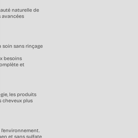
auté naturelle de
es avancées
 soin sans rinçage
x besoins
complète et
ie, les produits
es cheveux plus
 l'environnement.
ben et sans sulfate