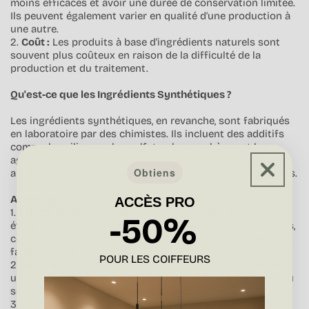
moins efficaces et avoir une durée de conservation limitée.
Ils peuvent également varier en qualité d'une production à
une autre.
2.
Coût :
Les produits à base d'ingrédients naturels sont
souvent plus coûteux en raison de la difficulté de la
production et du traitement.
Qu'est-ce que les Ingrédients Synthétiques ?
Les ingrédients synthétiques, en revanche, sont fabriqués
en laboratoire par des chimistes. Ils incluent des additifs
comme les silicones, les sulfates, les parabènes et les
agents conservateurs. Ces composants sont conçus pour
Obtiens
améliorer la texture, la durabilité et l'efficacité des produits.
Avantages :
ACCÈS PRO
1.
Efficacité :
De nombreux ingrédients synthétiques ont
-50%
été développés pour offrir des résultats rapides et visibles,
comme les agents démêlants qui rendent les cheveux plus
faciles à coiffer.
POUR LES COIFFEURS
2.
Stabilité :
Les produits synthétiques ont généralement
une durée de conservation plus longue, ce qui les rend peu
sensibles aux variations environnementales.
3.
Prix Abordable :
En raison de la production à grande