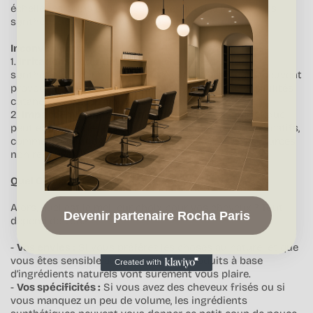
échelle, les soins capillaires contenant des ingrédients
synthétiques sont souvent plus économiques.
Inconvénients :
1.
Irritations Potentielles :
Certains ingrédients
synthétiques, comme les sulfates et les parabènes, peuvent
provoquer des irritations, des allergies ou des sensibilités
cutanées chez certaines personnes.
2.
Impact Environnemental :
La production synthétique
peut entraîner des impacts environnementaux significatifs,
comme la pollution et l'utilisation excessive de ressources
non renouvelables.
Quel Choix Faire Pour Vos Cheveux ?
Alors, quel est le meilleur choix pour vos cheveux ? Tout
Devenir partenaire Rocha Paris
dépend de vous !
-
Vos envies :
Si vous préférez les choses au naturel et que
vous êtes sensible aux allergies, les produits à base
d’ingrédients naturels vont sûrement vous plaire.
-
Vos spécificités :
Si vous avez des cheveux frisés ou si
vous manquez un peu de volume, les ingrédients