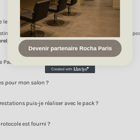
e le Pack Lissant ?
stiné aux
professionnels de la coiffure
qui souhaitent propo
urel
, sans effet figé, respectueux de la fibre capillaire.
Devenir partenaire Rocha Paris
e Pack Lissant ?
es pour mon salon ?
stations puis-je réaliser avec le pack ?
protocole est fourni ?