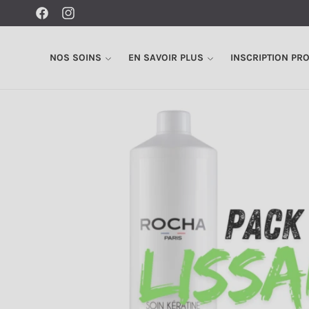
Ignorer et
passer au
Facebook
Instagram
contenu
NOS SOINS
EN SAVOIR PLUS
INSCRIPTION PR
Passer aux
informations
produits