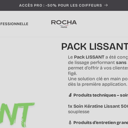
ACCÈS PRO : -50% POUR LES COIFFEURS
OFESSIONNELLE
PACK LISSAN
Le
Pack LISSANT
a été conç
de lissage performant
sans 
permet d’offrir à vos cliente
figé.
Une solution clé en main po
dès la première application.
🔬
Produits techniques – soi
1x Soin Kératine Lissant 50
souplesse
💧
Produits d’entretien gran