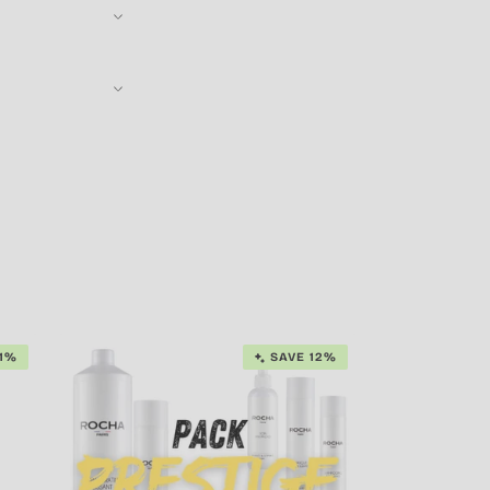
11%
SAVE 12%